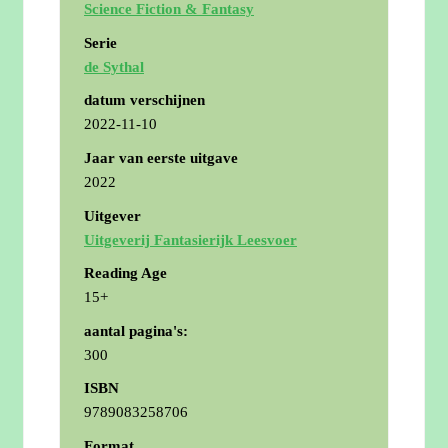
Science Fiction & Fantasy
Serie
de Sythal
datum verschijnen
2022-11-10
Jaar van eerste uitgave
2022
Uitgever
Uitgeverij Fantasierijk Leesvoer
Reading Age
15+
aantal pagina's:
300
ISBN
9789083258706
Format