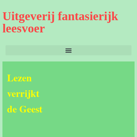
Uitgeverij fantasierijk
leesvoer
Lezen
verrijkt
de Geest