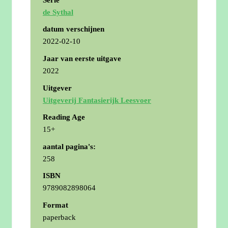
de Sythal
datum verschijnen
2022-02-10
Jaar van eerste uitgave
2022
Uitgever
Uitgeverij Fantasierijk Leesvoer
Reading Age
15+
aantal pagina's:
258
ISBN
9789082898064
Format
paperback